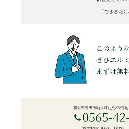
「できるだけ
このよう
ぜひエル
まずは無
愛知県豊田市勘八町勘八272番地
0565-42
営業時間
9:00～18:00