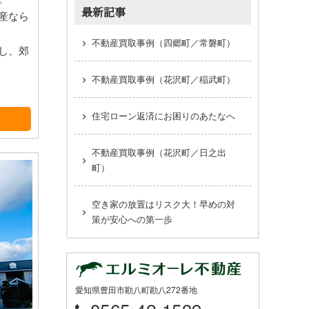
最新記事
産なら
不動産買取事例（四郷町／常磐町）
し、郊
不動産買取事例（花沢町／稲武町）
住宅ローン返済にお困りのあたなへ
不動産買取事例（花沢町／日之出
町）
空き家の放置はリスク大！早めの対
策が安心への第一歩
愛知県豊田市勘八町勘八272番地